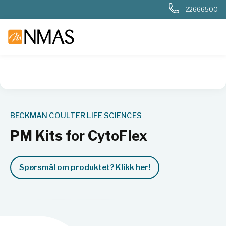
22666500
NMAS hjem
Produkter
Basis labutstyr
Generelt labutstyr
BECKMAN COULTER LIFE SCIENCES
PM Kits for CytoFlex
Spørsmål om produktet? Klikk her!