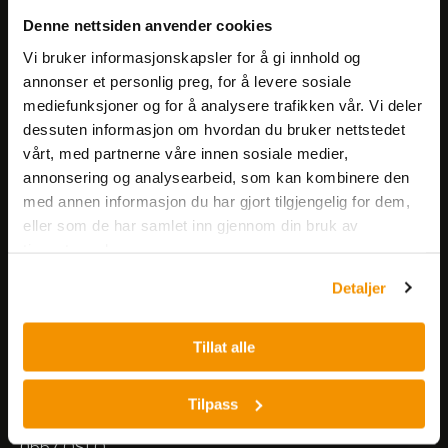
Få informasjon om produkter,
Denne nettsiden anvender cookies
arrangementer og kampanjer.
Vi bruker informasjonskapsler for å gi innhold og
annonser et personlig preg, for å levere sosiale
mediefunksjoner og for å analysere trafikken vår. Vi deler
Meld på nyhetsbrev
dessuten informasjon om hvordan du bruker nettstedet
vårt, med partnerne våre innen sosiale medier,
annonsering og analysearbeid, som kan kombinere den
med annen informasjon du har gjort tilgjengelig for dem,
eller som de har samlet inn gjennom din bruk av
tjenestene deres.
Nerliens Meszansky AS
Detaljer
Besøksadresse:
Tillat alle
Nils Hansens vei 8
0667 OSLO
Lager:
Tilpass
Nils Hansens vei 10
0667 OSLO