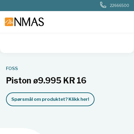
22666500
NMAS hjem
Produkter
Basis labutstyr
Generelt labutstyr
FOSS
Piston ø9.995 KR 16
Spørsmål om produktet? Klikk her!