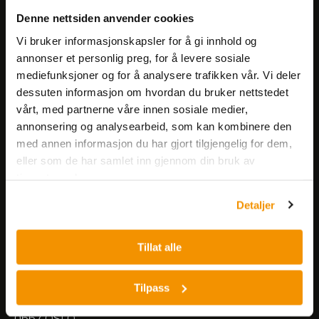
Få informasjon om produkter,
Denne nettsiden anvender cookies
arrangementer og kampanjer.
Vi bruker informasjonskapsler for å gi innhold og
annonser et personlig preg, for å levere sosiale
mediefunksjoner og for å analysere trafikken vår. Vi deler
Meld på nyhetsbrev
dessuten informasjon om hvordan du bruker nettstedet
vårt, med partnerne våre innen sosiale medier,
annonsering og analysearbeid, som kan kombinere den
med annen informasjon du har gjort tilgjengelig for dem,
eller som de har samlet inn gjennom din bruk av
tjenestene deres.
Nerliens Meszansky AS
Detaljer
Besøksadresse:
Tillat alle
Nils Hansens vei 8
0667 OSLO
Lager:
Tilpass
Nils Hansens vei 10
0667 OSLO