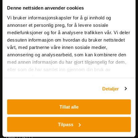
Få informasjon om produkter,
Denne nettsiden anvender cookies
arrangementer og kampanjer.
Vi bruker informasjonskapsler for å gi innhold og
annonser et personlig preg, for å levere sosiale
mediefunksjoner og for å analysere trafikken vår. Vi deler
Meld på nyhetsbrev
dessuten informasjon om hvordan du bruker nettstedet
vårt, med partnerne våre innen sosiale medier,
annonsering og analysearbeid, som kan kombinere den
med annen informasjon du har gjort tilgjengelig for dem,
eller som de har samlet inn gjennom din bruk av
tjenestene deres.
Nerliens Meszansky AS
Detaljer
Besøksadresse:
Tillat alle
Nils Hansens vei 8
0667 OSLO
Lager:
Tilpass
Nils Hansens vei 10
0667 OSLO