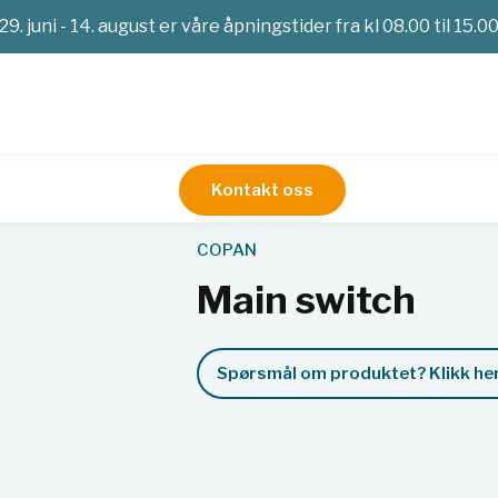
29. juni - 14. august er våre åpningstider fra kl 08.00 til 15.0
Kontakt oss
Service
Main switch
COPAN
Main switch
Spørsmål om produktet? Klikk her