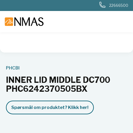
22666500
NMAS hjem
Produkter
Basis labutstyr
Generelt labutstyr
PHCBI
INNER LID MIDDLE DC700
PHC6242370505BX
Spørsmål om produktet? Klikk her!