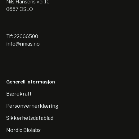
Nils Hansens vei 10
0667 OSLO
Tlf:
22666500
info@nmas.no
Generell informasjon
Bærekraft
Personvernerklæring
Sikkerhetsdatablad
Nordic Biolabs