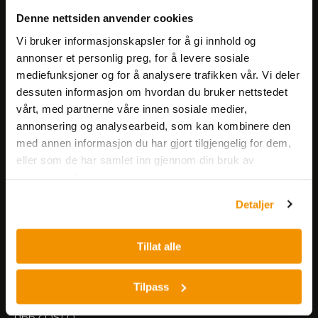
Få informasjon om produkter,
Denne nettsiden anvender cookies
arrangementer og kampanjer.
Vi bruker informasjonskapsler for å gi innhold og
annonser et personlig preg, for å levere sosiale
mediefunksjoner og for å analysere trafikken vår. Vi deler
Meld på nyhetsbrev
dessuten informasjon om hvordan du bruker nettstedet
vårt, med partnerne våre innen sosiale medier,
annonsering og analysearbeid, som kan kombinere den
med annen informasjon du har gjort tilgjengelig for dem,
eller som de har samlet inn gjennom din bruk av
tjenestene deres.
Nerliens Meszansky AS
Detaljer
Besøksadresse:
Tillat alle
Nils Hansens vei 8
0667 OSLO
Lager:
Tilpass
Nils Hansens vei 10
0667 OSLO