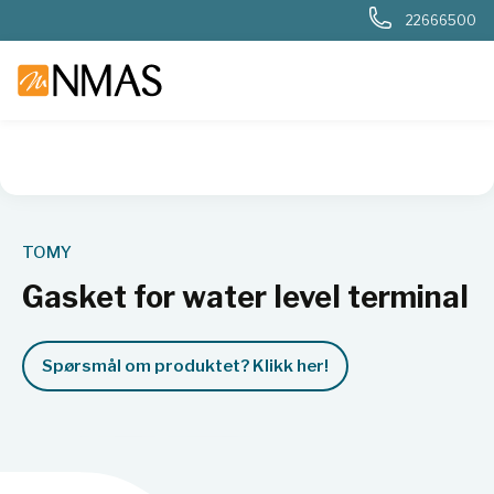
22666500
NMAS hjem
Produkter
Basis labutstyr
Generelt labutstyr
TOMY
Gasket for water level terminal
Spørsmål om produktet? Klikk her!