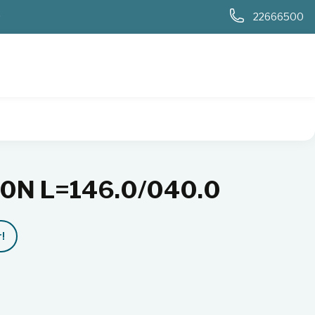
0
22666500
50N L=146.0/040.0
!