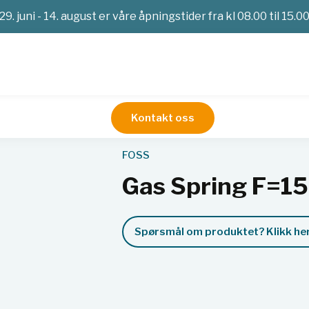
29. juni - 14. august er våre åpningstider fra kl 08.00 til 15.0
Kontakt oss
Service
Gas Spring F=150N L=146.0/040.0
FOSS
Gas Spring F=1
Spørsmål om produktet? Klikk her