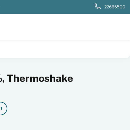
0
22666500
%, Thermoshake
!