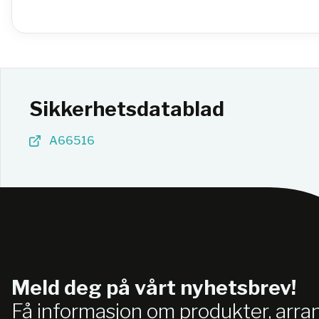
Sikkerhetsdatablad
A66516
Meld deg på vårt nyhetsbrev!
Få informasjon om produkter, arr