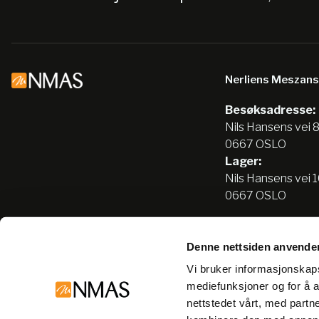
Nerliens Meszan
Besøksadresse:
Nils Hansens vei 
0667 OSLO
Lager:
Nils Hansens vei 
0667 OSLO
Denne nettsiden anvende
Tlf:
22666500
Vi bruker informasjonskapsl
info@nmas.no
mediefunksjoner og for å a
nettstedet vårt, med part