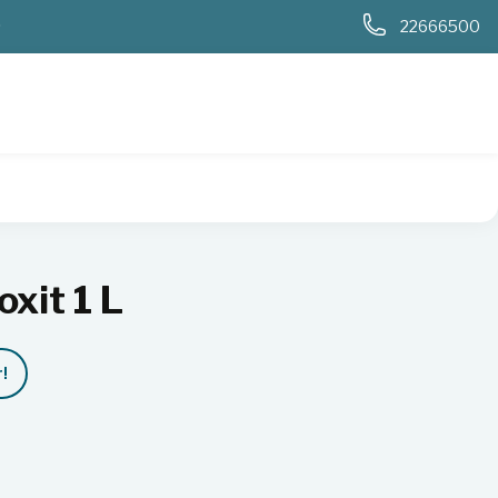
0
22666500
xit 1 L
!