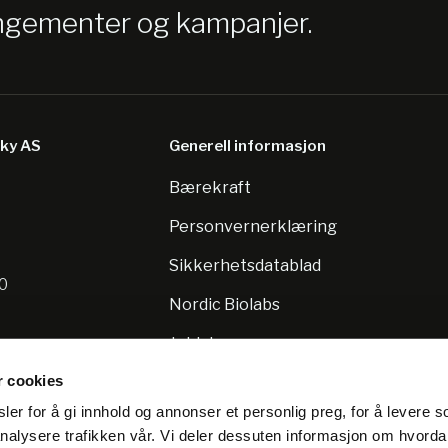
angementer og kampanjer.
sky AS
Generell informasjon
Bærekraft
8
Personvernerklæring
Sikkerhetsdatablad
10
Nordic Biolabs
Jobb hos oss
r cookies
er for å gi innhold og annonser et personlig preg, for å levere s
nalysere trafikken vår. Vi deler dessuten informasjon om hvorda