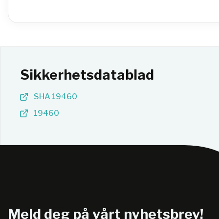
Sikkerhetsdatablad
SHA 19460
19460
Meld deg på vårt nyhetsbrev!