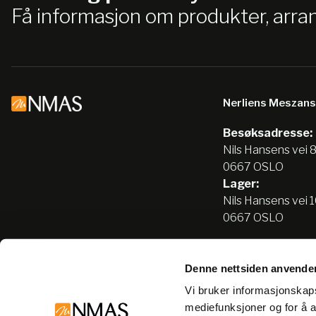
Få informasjon om produkter, arr
Nerliens Meszan
Besøksadresse:
Nils Hansens vei 
0667 OSLO
Lager:
Nils Hansens vei 
0667 OSLO
Denne nettsiden anvende
Tlf:
22666500
Vi bruker informasjonskapsl
info@nmas.no
mediefunksjoner og for å a