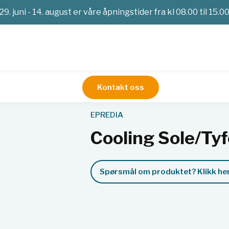
29. juni - 14. august er våre åpningstider fra kl 08.00 til 15.0
Kontakt oss
Service
Cooling Sole/Tyfoxit 1 L
EPREDIA
Cooling Sole/Tyfo
Spørsmål om produktet? Klikk her