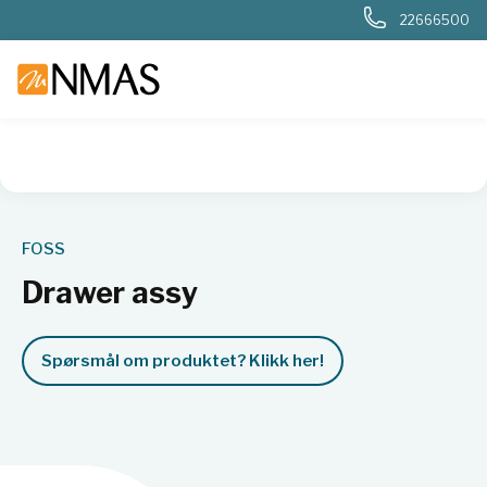
22666500
NMAS hjem
Produkter
Basis labutstyr
Generelt labutstyr
FOSS
Drawer assy
Spørsmål om produktet? Klikk her!