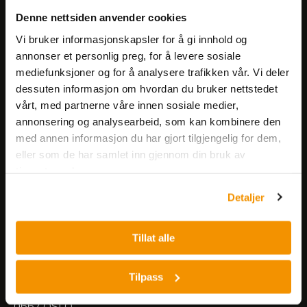
Få informasjon om produkter,
Denne nettsiden anvender cookies
arrangementer og kampanjer.
Vi bruker informasjonskapsler for å gi innhold og
annonser et personlig preg, for å levere sosiale
mediefunksjoner og for å analysere trafikken vår. Vi deler
Meld på nyhetsbrev
dessuten informasjon om hvordan du bruker nettstedet
vårt, med partnerne våre innen sosiale medier,
annonsering og analysearbeid, som kan kombinere den
med annen informasjon du har gjort tilgjengelig for dem,
eller som de har samlet inn gjennom din bruk av
tjenestene deres.
Nerliens Meszansky AS
Detaljer
Besøksadresse:
Tillat alle
Nils Hansens vei 8
0667 OSLO
Lager:
Tilpass
Nils Hansens vei 10
0667 OSLO