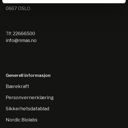
Nils Hansens vei 10
0667 OSLO
Tlf:
22666500
info@nmas.no
Generell informasjon
Bærekraft
Personvernerklæring
Sikkerhetsdatablad
Nordic Biolabs