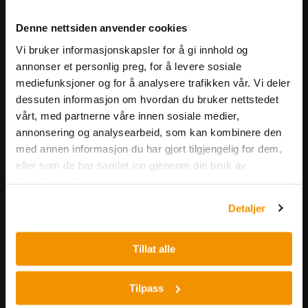
Meld deg på vårt nyhetsbrev!
Denne nettsiden anvender cookies
Få informasjon om produkter,
Vi bruker informasjonskapsler for å gi innhold og
arrangementer og kampanjer.
annonser et personlig preg, for å levere sosiale
mediefunksjoner og for å analysere trafikken vår. Vi deler
Meld på nyhetsbrev
dessuten informasjon om hvordan du bruker nettstedet
vårt, med partnerne våre innen sosiale medier,
annonsering og analysearbeid, som kan kombinere den
med annen informasjon du har gjort tilgjengelig for dem,
eller som de har samlet inn gjennom din bruk av
tjenestene deres.
Detaljer
Nerliens Meszansky AS
Besøksadresse:
Tillat alle
Nils Hansens vei 8
0667 OSLO
Tilpass
Lager: