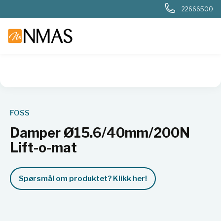
22666500
NMAS hjem
Produkter
Basis labutstyr
Generelt labutstyr
FOSS
Damper Ø15.6/40mm/200N
Lift-o-mat
Spørsmål om produktet? Klikk her!