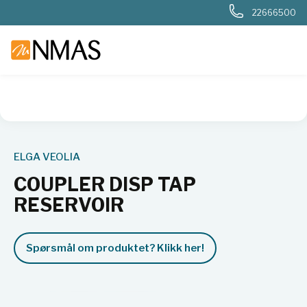
22666500
NMAS hjem
Produkter
Basis labutstyr
Generelt labutstyr
ELGA VEOLIA
COUPLER DISP TAP
RESERVOIR
Spørsmål om produktet? Klikk her!