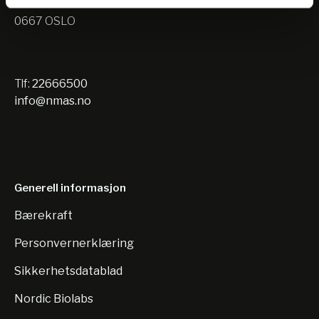
Nils Hansens vei 10
0667 OSLO
Tlf:
22666500
info@nmas.no
Generell informasjon
Bærekraft
Personvernerklæring
Sikkerhetsdatablad
Nordic Biolabs