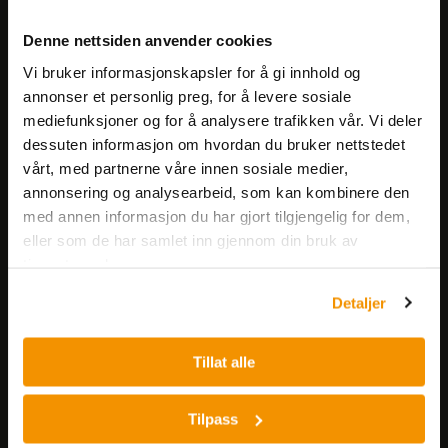
Meld deg på vårt nyhetsbrev!
Denne nettsiden anvender cookies
Få informasjon om produkter,
Vi bruker informasjonskapsler for å gi innhold og
arrangementer og kampanjer.
annonser et personlig preg, for å levere sosiale
mediefunksjoner og for å analysere trafikken vår. Vi deler
Meld på nyhetsbrev
dessuten informasjon om hvordan du bruker nettstedet
vårt, med partnerne våre innen sosiale medier,
annonsering og analysearbeid, som kan kombinere den
med annen informasjon du har gjort tilgjengelig for dem,
eller som de har samlet inn gjennom din bruk av
tjenestene deres.
Detaljer
Nerliens Meszansky AS
Besøksadresse:
Tillat alle
Nils Hansens vei 8
0667 OSLO
Tilpass
Lager: