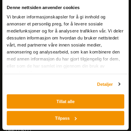
Få informasjon om produkter,
Denne nettsiden anvender cookies
arrangementer og kampanjer.
Vi bruker informasjonskapsler for å gi innhold og
annonser et personlig preg, for å levere sosiale
mediefunksjoner og for å analysere trafikken vår. Vi deler
Meld på nyhetsbrev
dessuten informasjon om hvordan du bruker nettstedet
vårt, med partnerne våre innen sosiale medier,
annonsering og analysearbeid, som kan kombinere den
med annen informasjon du har gjort tilgjengelig for dem,
eller som de har samlet inn gjennom din bruk av
tjenestene deres.
Nerliens Meszansky AS
Detaljer
Besøksadresse:
Tillat alle
Nils Hansens vei 8
0667 OSLO
Lager:
Tilpass
Nils Hansens vei 10
0667 OSLO