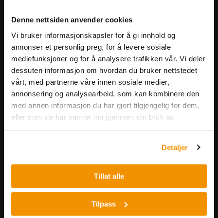
Meld deg på vårt nyhetsbrev!
Denne nettsiden anvender cookies
Få informasjon om produkter,
Vi bruker informasjonskapsler for å gi innhold og
arrangementer og kampanjer.
annonser et personlig preg, for å levere sosiale
mediefunksjoner og for å analysere trafikken vår. Vi deler
Meld på nyhetsbrev
dessuten informasjon om hvordan du bruker nettstedet
vårt, med partnerne våre innen sosiale medier,
annonsering og analysearbeid, som kan kombinere den
med annen informasjon du har gjort tilgjengelig for dem,
eller som de har samlet inn gjennom din bruk av
tjenestene deres.
Detaljer
Nerliens Meszansky AS
Besøksadresse:
Tillat alle
Nils Hansens vei 8
0667 OSLO
Tilpass
Lager: