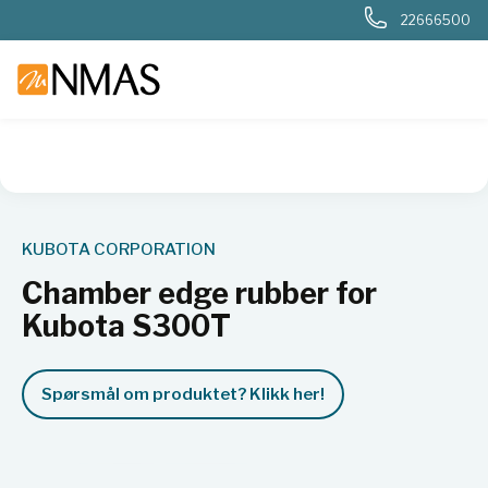
22666500
NMAS hjem
Produkter
Basis labutstyr
Generelt labutstyr
KUBOTA CORPORATION
Chamber edge rubber for
Kubota S300T
Spørsmål om produktet? Klikk her!