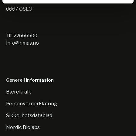
Nils Hansens vei 10
0667 OSLO
Tlf:
22666500
info@nmas.no
Generell informasjon
Bærekraft
Personvernerklæring
Sikkerhetsdatablad
Nordic Biolabs