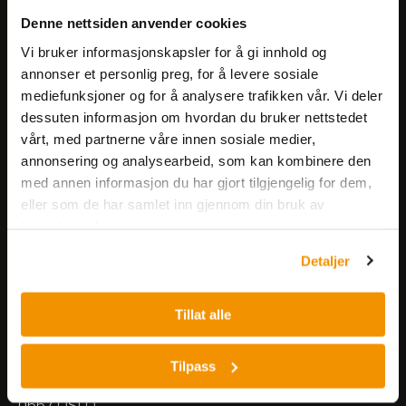
Få informasjon om produkter,
Denne nettsiden anvender cookies
arrangementer og kampanjer.
Vi bruker informasjonskapsler for å gi innhold og
annonser et personlig preg, for å levere sosiale
mediefunksjoner og for å analysere trafikken vår. Vi deler
Meld på nyhetsbrev
dessuten informasjon om hvordan du bruker nettstedet
vårt, med partnerne våre innen sosiale medier,
annonsering og analysearbeid, som kan kombinere den
med annen informasjon du har gjort tilgjengelig for dem,
eller som de har samlet inn gjennom din bruk av
tjenestene deres.
Nerliens Meszansky AS
Detaljer
Besøksadresse:
Tillat alle
Nils Hansens vei 8
0667 OSLO
Lager:
Tilpass
Nils Hansens vei 10
0667 OSLO