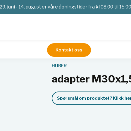
29. juni - 14. august er våre åpningstider fra kl 08.00 til 15.0
Kontakt oss
Service
adapter M30x1,5m-M30x1,5m
HUBER
adapter M30x1
Spørsmål om produktet? Klikk her