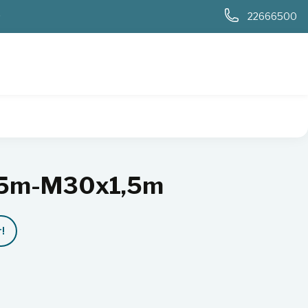
0
22666500
,5m-M30x1,5m
!