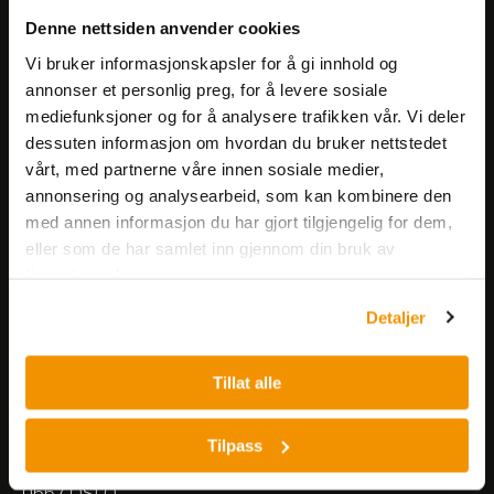
Få informasjon om produkter,
Denne nettsiden anvender cookies
arrangementer og kampanjer.
Vi bruker informasjonskapsler for å gi innhold og
annonser et personlig preg, for å levere sosiale
mediefunksjoner og for å analysere trafikken vår. Vi deler
Meld på nyhetsbrev
dessuten informasjon om hvordan du bruker nettstedet
vårt, med partnerne våre innen sosiale medier,
annonsering og analysearbeid, som kan kombinere den
med annen informasjon du har gjort tilgjengelig for dem,
eller som de har samlet inn gjennom din bruk av
tjenestene deres.
Nerliens Meszansky AS
Detaljer
Besøksadresse:
Tillat alle
Nils Hansens vei 8
0667 OSLO
Lager:
Tilpass
Nils Hansens vei 10
0667 OSLO