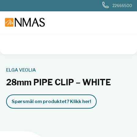
22666500
NMAS hjem
Produkter
Basis labutstyr
Generelt labutstyr
ELGA VEOLIA
28mm PIPE CLIP – WHITE
Spørsmål om produktet? Klikk her!