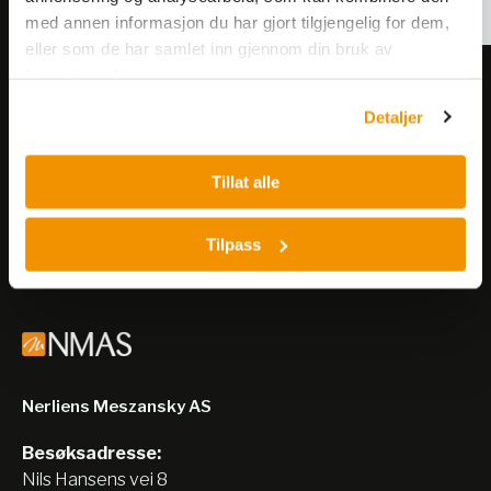
med annen informasjon du har gjort tilgjengelig for dem,
eller som de har samlet inn gjennom din bruk av
tjenestene deres.
Meld deg på vårt nyhetsbrev!
Detaljer
Få informasjon om produkter,
arrangementer og kampanjer.
Tillat alle
Meld på nyhetsbrev
Tilpass
Nerliens Meszansky AS
Besøksadresse:
Nils Hansens vei 8