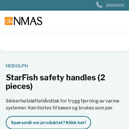
22666500
NMAS hjem
Produkter
Basis labutstyr
Generelt labutstyr
HEIDOLPH
StarFish safety handles (2
pieces)
Sikkerhetsløftehåndtak for trygg fjerning av varme
systemer. Kan festes til basen og brukes som par.
Spørsmål om produktet? Klikk her!