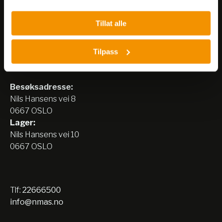
Tillat alle
Tilpass
Nerliens Meszansky AS
Besøksadresse:
Nils Hansens vei 8
0667 OSLO
Lager:
Nils Hansens vei 10
0667 OSLO
Tlf:
22666500
info@nmas.no