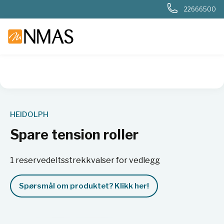
22666500
NMAS hjem
Produkter
Basis labutstyr
Generelt labutstyr
HEIDOLPH
Spare tension roller
1 reservedeltsstrekkvalser for vedlegg
Spørsmål om produktet? Klikk her!