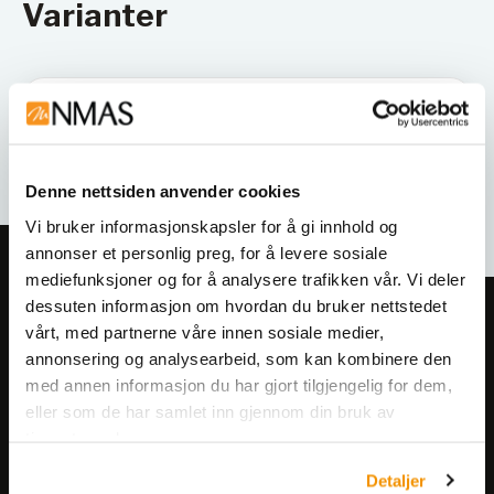
Varianter
Denne nettsiden anvender cookies
Vi bruker informasjonskapsler for å gi innhold og
annonser et personlig preg, for å levere sosiale
mediefunksjoner og for å analysere trafikken vår. Vi deler
dessuten informasjon om hvordan du bruker nettstedet
Meld deg på vårt nyhetsbrev!
vårt, med partnerne våre innen sosiale medier,
Få informasjon om produkter,
annonsering og analysearbeid, som kan kombinere den
arrangementer og kampanjer.
med annen informasjon du har gjort tilgjengelig for dem,
eller som de har samlet inn gjennom din bruk av
tjenestene deres.
Meld på nyhetsbrev
Detaljer