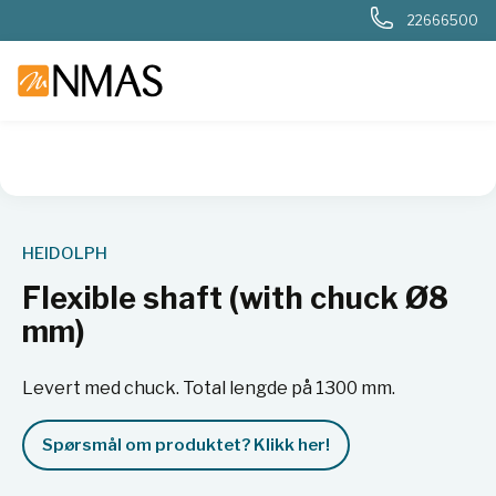
22666500
NMAS hjem
Produkter
Basis labutstyr
Generelt labutstyr
HEIDOLPH
Flexible shaft (with chuck Ø8
mm)
Levert med chuck. Total lengde på 1300 mm.
Spørsmål om produktet? Klikk her!