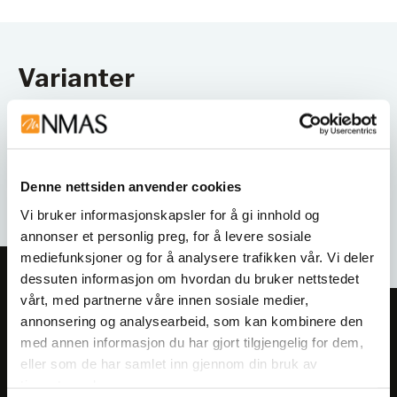
Varianter
Denne nettsiden anvender cookies
Vi bruker informasjonskapsler for å gi innhold og
annonser et personlig preg, for å levere sosiale
mediefunksjoner og for å analysere trafikken vår. Vi deler
dessuten informasjon om hvordan du bruker nettstedet
vårt, med partnerne våre innen sosiale medier,
annonsering og analysearbeid, som kan kombinere den
Meld deg på vårt nyhetsbrev!
med annen informasjon du har gjort tilgjengelig for dem,
Få informasjon om produkter,
eller som de har samlet inn gjennom din bruk av
arrangementer og kampanjer.
tjenestene deres.