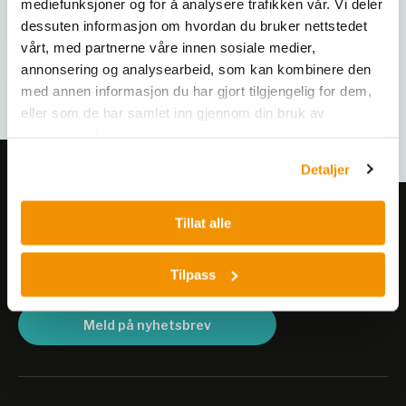
mediefunksjoner og for å analysere trafikken vår. Vi deler
dessuten informasjon om hvordan du bruker nettstedet
vårt, med partnerne våre innen sosiale medier,
annonsering og analysearbeid, som kan kombinere den
med annen informasjon du har gjort tilgjengelig for dem,
eller som de har samlet inn gjennom din bruk av
tjenestene deres.
Detaljer
Meld deg på vårt nyhetsbrev!
Tillat alle
Få informasjon om produkter,
arrangementer og kampanjer.
Tilpass
Meld på nyhetsbrev