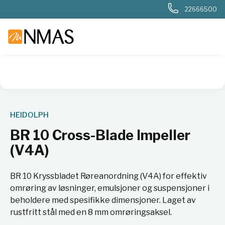
22666500
NMAS hjem
Produkter
Basis labutstyr
Generelt labutstyr
HEIDOLPH
BR 10 Cross-Blade Impeller
(V4A)
BR 10 Kryssbladet Røreanordning (V4A) for effektiv
omrøring av løsninger, emulsjoner og suspensjoner i
beholdere med spesifikke dimensjoner. Laget av
rustfritt stål med en 8 mm omrøringsaksel.