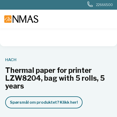
22666500
NMAS hjem
Produkter
Basis labutstyr
Generelt labutstyr
HACH
Thermal paper for printer
LZW8204, bag with 5 rolls, 5
years
Spørsmål om produktet? Klikk her!