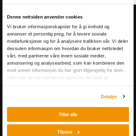
Meld deg på vårt nyhetsbrev!
Denne nettsiden anvender cookies
Få informasjon om produkter,
Vi bruker informasjonskapsler for å gi innhold og
arrangementer og kampanjer.
annonser et personlig preg, for å levere sosiale
mediefunksjoner og for å analysere trafikken vår. Vi deler
dessuten informasjon om hvordan du bruker nettstedet
Meld på nyhetsbrev
vårt, med partnerne våre innen sosiale medier,
annonsering og analysearbeid, som kan kombinere den
med annen informasjon du har gjort tilgjengelig for dem,
eller som de har samlet inn gjennom din bruk av
tjenestene deres.
Detaljer
Nerliens Meszansky AS
Tillat alle
Besøksadresse:
Nils Hansens vei 8
Tilpass
0667 OSLO