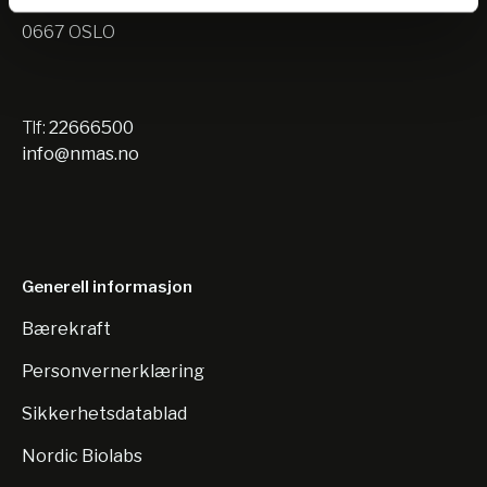
Nils Hansens vei 10
0667 OSLO
Tlf:
22666500
info@nmas.no
Generell informasjon
Bærekraft
Personvernerklæring
Sikkerhetsdatablad
Nordic Biolabs