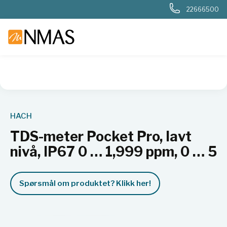
22666500
NMAS hjem
Produkter
Basis labutstyr
Generelt labutstyr
HACH
TDS-meter Pocket Pro, lavt
nivå, IP67 0 … 1,999 ppm, 0 … 5
Spørsmål om produktet? Klikk her!