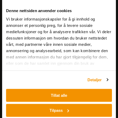
Meld deg på vårt nyhetsbrev!
Denne nettsiden anvender cookies
Få informasjon om produkter,
Vi bruker informasjonskapsler for å gi innhold og
arrangementer og kampanjer.
annonser et personlig preg, for å levere sosiale
mediefunksjoner og for å analysere trafikken vår. Vi deler
Meld på nyhetsbrev
dessuten informasjon om hvordan du bruker nettstedet
vårt, med partnerne våre innen sosiale medier,
annonsering og analysearbeid, som kan kombinere den
med annen informasjon du har gjort tilgjengelig for dem,
eller som de har samlet inn gjennom din bruk av
tjenestene deres.
Detaljer
Nerliens Meszansky AS
Besøksadresse:
Tillat alle
Nils Hansens vei 8
0667 OSLO
Tilpass
Lager: