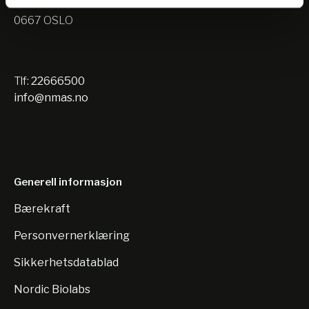
Nils Hansens vei 10
0667 OSLO
Tlf:
22666500
info@nmas.no
Generell informasjon
Bærekraft
Personvernerklæring
Sikkerhetsdatablad
Nordic Biolabs