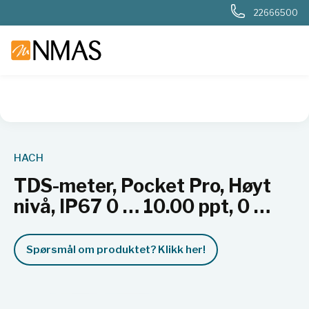
22666500
NMAS hjem
Produkter
Basis labutstyr
Generelt labutstyr
HACH
TDS-meter, Pocket Pro, Høyt
nivå, IP67 0 … 10.00 ppt, 0 …
Spørsmål om produktet? Klikk her!