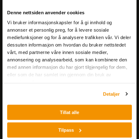
Meld deg på vårt nyhetsbrev!
Denne nettsiden anvender cookies
Få informasjon om produkter,
Vi bruker informasjonskapsler for å gi innhold og
arrangementer og kampanjer.
annonser et personlig preg, for å levere sosiale
mediefunksjoner og for å analysere trafikken vår. Vi deler
Meld på nyhetsbrev
dessuten informasjon om hvordan du bruker nettstedet
vårt, med partnerne våre innen sosiale medier,
annonsering og analysearbeid, som kan kombinere den
med annen informasjon du har gjort tilgjengelig for dem,
eller som de har samlet inn gjennom din bruk av
tjenestene deres.
Detaljer
Nerliens Meszansky AS
Besøksadresse:
Tillat alle
Nils Hansens vei 8
0667 OSLO
Tilpass
Lager: