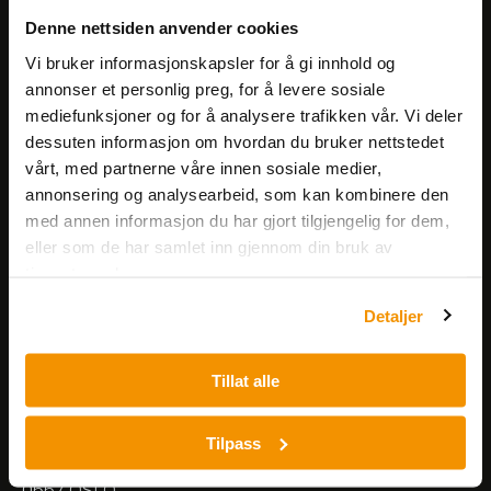
Få informasjon om produkter,
Denne nettsiden anvender cookies
arrangementer og kampanjer.
Vi bruker informasjonskapsler for å gi innhold og
annonser et personlig preg, for å levere sosiale
mediefunksjoner og for å analysere trafikken vår. Vi deler
Meld på nyhetsbrev
dessuten informasjon om hvordan du bruker nettstedet
vårt, med partnerne våre innen sosiale medier,
annonsering og analysearbeid, som kan kombinere den
med annen informasjon du har gjort tilgjengelig for dem,
eller som de har samlet inn gjennom din bruk av
tjenestene deres.
Nerliens Meszansky AS
Detaljer
Besøksadresse:
Tillat alle
Nils Hansens vei 8
0667 OSLO
Lager:
Tilpass
Nils Hansens vei 10
0667 OSLO