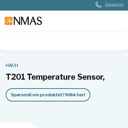
22666500
NMAS hjem
Produkter
Basis labutstyr
Generelt labutstyr
HACH
T201 Temperature Sensor,
Spørsmål om produktet? Klikk her!