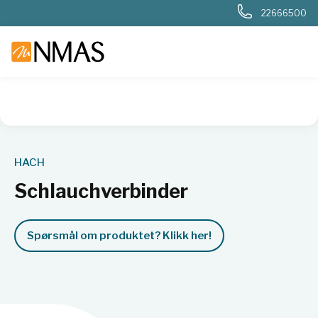
22666500
NMAS hjem
Produkter
Basis labutstyr
Generelt labutstyr
HACH
Schlauchverbinder
Spørsmål om produktet? Klikk her!