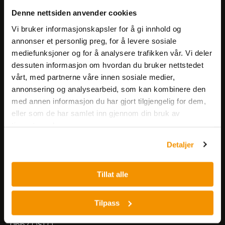
Få informasjon om produkter,
Denne nettsiden anvender cookies
arrangementer og kampanjer.
Vi bruker informasjonskapsler for å gi innhold og
annonser et personlig preg, for å levere sosiale
mediefunksjoner og for å analysere trafikken vår. Vi deler
Meld på nyhetsbrev
dessuten informasjon om hvordan du bruker nettstedet
vårt, med partnerne våre innen sosiale medier,
annonsering og analysearbeid, som kan kombinere den
med annen informasjon du har gjort tilgjengelig for dem,
eller som de har samlet inn gjennom din bruk av
tjenestene deres.
Nerliens Meszansky AS
Detaljer
Besøksadresse:
Tillat alle
Nils Hansens vei 8
0667 OSLO
Lager:
Tilpass
Nils Hansens vei 10
0667 OSLO