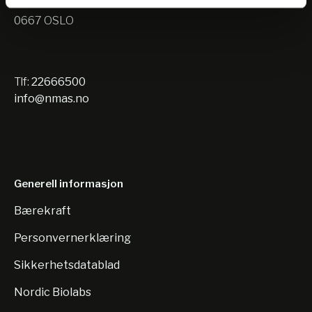
Nils Hansens vei 10
0667 OSLO
Tlf:
22666500
info@nmas.no
Generell informasjon
Bærekraft
Personvernerklæring
Sikkerhetsdatablad
Nordic Biolabs