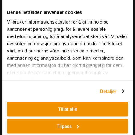
Meld deg på vårt nyhetsbrev!
Denne nettsiden anvender cookies
Få informasjon om produkter,
Vi bruker informasjonskapsler for å gi innhold og
arrangementer og kampanjer.
annonser et personlig preg, for å levere sosiale
mediefunksjoner og for å analysere trafikken vår. Vi deler
Meld på nyhetsbrev
dessuten informasjon om hvordan du bruker nettstedet
vårt, med partnerne våre innen sosiale medier,
annonsering og analysearbeid, som kan kombinere den
med annen informasjon du har gjort tilgjengelig for dem,
eller som de har samlet inn gjennom din bruk av
tjenestene deres.
Detaljer
Nerliens Meszansky AS
Besøksadresse:
Tillat alle
Nils Hansens vei 8
0667 OSLO
Tilpass
Lager: