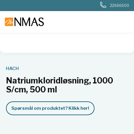
22666500
NMAS hjem
Produkter
Basis labutstyr
Generelt labutstyr
HACH
Natriumkloridløsning, 1000
S/cm, 500 ml
Spørsmål om produktet? Klikk her!