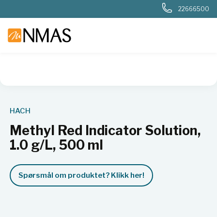
22666500
NMAS hjem
Produkter
Basis labutstyr
Generelt labutstyr
HACH
Methyl Red Indicator Solution,
1.0 g/L, 500 ml
Spørsmål om produktet? Klikk her!