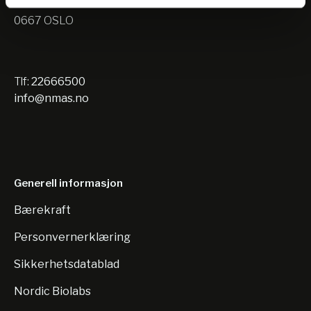
Nils Hansens vei 10
0667 OSLO
Tlf:
22666500
info@nmas.no
Generell informasjon
Bærekraft
Personvernerklæring
Sikkerhetsdatablad
Nordic Biolabs