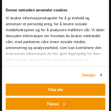
Meld deg på vårt nyhetsbrev!
Denne nettsiden anvender cookies
Få informasjon om produkter,
Vi bruker informasjonskapsler for å gi innhold og
arrangementer og kampanjer.
annonser et personlig preg, for å levere sosiale
mediefunksjoner og for å analysere trafikken vår. Vi deler
Meld på nyhetsbrev
dessuten informasjon om hvordan du bruker nettstedet
vårt, med partnerne våre innen sosiale medier,
annonsering og analysearbeid, som kan kombinere den
med annen informasjon du har gjort tilgjengelig for dem,
eller som de har samlet inn gjennom din bruk av
tjenestene deres.
Detaljer
Nerliens Meszansky AS
Besøksadresse:
Tillat alle
Nils Hansens vei 8
0667 OSLO
Tilpass
Lager: