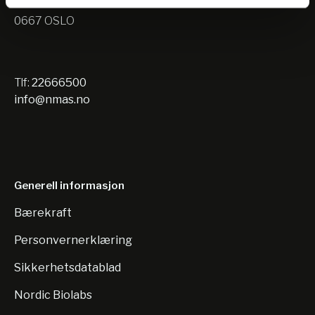
Nils Hansens vei 10
0667 OSLO
Tlf:
22666500
info@nmas.no
Generell informasjon
Bærekraft
Personvernerklæring
Sikkerhetsdatablad
Nordic Biolabs