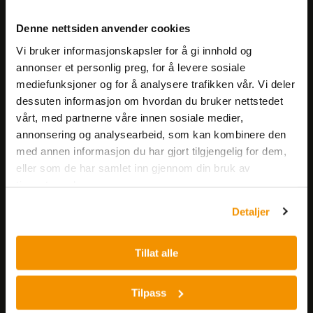
Meld deg på vårt nyhetsbrev!
Denne nettsiden anvender cookies
Få informasjon om produkter,
Vi bruker informasjonskapsler for å gi innhold og
arrangementer og kampanjer.
annonser et personlig preg, for å levere sosiale
mediefunksjoner og for å analysere trafikken vår. Vi deler
Meld på nyhetsbrev
dessuten informasjon om hvordan du bruker nettstedet
vårt, med partnerne våre innen sosiale medier,
annonsering og analysearbeid, som kan kombinere den
med annen informasjon du har gjort tilgjengelig for dem,
eller som de har samlet inn gjennom din bruk av
tjenestene deres.
Detaljer
Nerliens Meszansky AS
Besøksadresse:
Tillat alle
Nils Hansens vei 8
0667 OSLO
Tilpass
Lager: