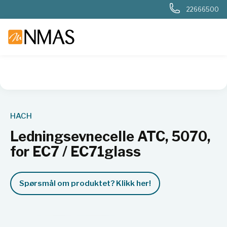
22666500
NMAS hjem
Produkter
Basis labutstyr
Generelt labutstyr
HACH
Ledningsevnecelle ATC, 5070,
for EC7 / EC71glass
Spørsmål om produktet? Klikk her!