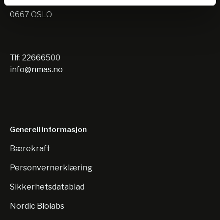
Nils Hansens vei 10
0667 OSLO
Tlf:
22666500
info@nmas.no
Generell informasjon
Bærekraft
Personvernerklæring
Sikkerhetsdatablad
Nordic Biolabs