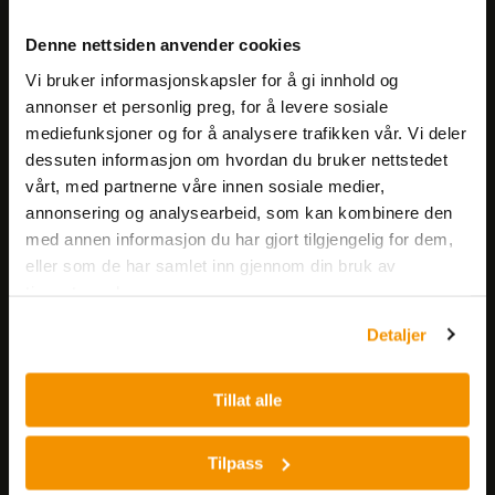
Meld deg på vårt nyhetsbrev!
Denne nettsiden anvender cookies
Få informasjon om produkter,
Vi bruker informasjonskapsler for å gi innhold og
arrangementer og kampanjer.
annonser et personlig preg, for å levere sosiale
mediefunksjoner og for å analysere trafikken vår. Vi deler
Meld på nyhetsbrev
dessuten informasjon om hvordan du bruker nettstedet
vårt, med partnerne våre innen sosiale medier,
annonsering og analysearbeid, som kan kombinere den
med annen informasjon du har gjort tilgjengelig for dem,
eller som de har samlet inn gjennom din bruk av
tjenestene deres.
Detaljer
Nerliens Meszansky AS
Besøksadresse:
Tillat alle
Nils Hansens vei 8
0667 OSLO
Tilpass
Lager: