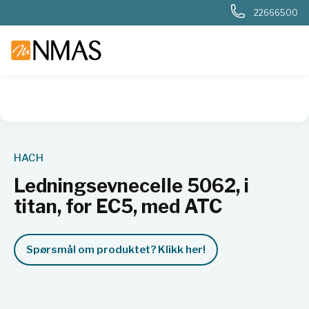
22666500
NMAS hjem
Produkter
Basis labutstyr
Generelt labutstyr
HACH
Ledningsevnecelle 5062, i
titan, for EC5, med ATC
Spørsmål om produktet? Klikk her!