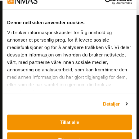
Denne nettsiden anvender cookies
Meld deg på vårt nyhetsbrev!
Vi bruker informasjonskapsler for å gi innhold og
Få informasjon om produkter,
annonser et personlig preg, for å levere sosiale
arrangementer og kampanjer.
mediefunksjoner og for å analysere trafikken vår. Vi deler
dessuten informasjon om hvordan du bruker nettstedet
vårt, med partnerne våre innen sosiale medier,
Meld på nyhetsbrev
annonsering og analysearbeid, som kan kombinere den
med annen informasjon du har gjort tilgjengelig for dem,
eller som de har samlet inn gjennom din bruk av
tjenestene deres.
Detaljer
Nerliens Meszansky AS
Tillat alle
Besøksadresse:
Nils Hansens vei 8