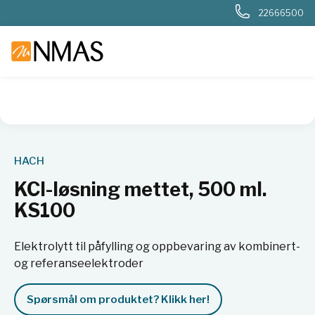
22666500
NMAS hjem
Produkter
Basis labutstyr
Generelt labutstyr
HACH
KCl-løsning mettet, 500 ml.
KS100
Elektrolytt til påfylling og oppbevaring av kombinert-
og referanseelektroder
Spørsmål om produktet? Klikk her!