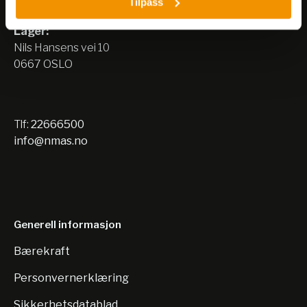
Tilpass
0667 OSLO
Lager:
Nils Hansens vei 10
0667 OSLO
Tlf:
22666500
info@nmas.no
Generell informasjon
Bærekraft
Personvernerklæring
Sikkerhetsdatablad