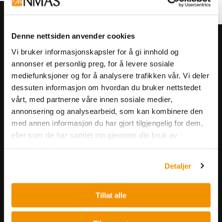
Denne nettsiden anvender cookies
Meld deg på vårt nyhetsbrev!
Vi bruker informasjonskapsler for å gi innhold og
Få informasjon om produkter,
annonser et personlig preg, for å levere sosiale
arrangementer og kampanjer.
mediefunksjoner og for å analysere trafikken vår. Vi deler
dessuten informasjon om hvordan du bruker nettstedet
vårt, med partnerne våre innen sosiale medier,
Meld på nyhetsbrev
annonsering og analysearbeid, som kan kombinere den
med annen informasjon du har gjort tilgjengelig for dem,
eller som de har samlet inn gjennom din bruk av
tjenestene deres.
Detaljer
Nerliens Meszansky AS
Tillat alle
Besøksadresse:
Nils Hansens vei 8