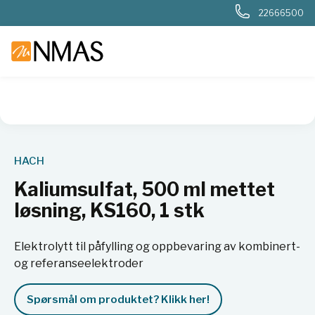
22666500
NMAS hjem
Produkter
Basis labutstyr
Generelt labutstyr
HACH
Kaliumsulfat, 500 ml mettet
løsning, KS160, 1 stk
Elektrolytt til påfylling og oppbevaring av kombinert-
og referanseelektroder
Spørsmål om produktet? Klikk her!