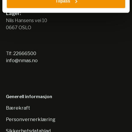
Tilpass
0667 OSLO
Lager:
Nils Hansens vei 10
0667 OSLO
Tlf:
22666500
info@nmas.no
Generell informasjon
Bærekraft
Personvernerklæring
Sikkerhetsdatablad