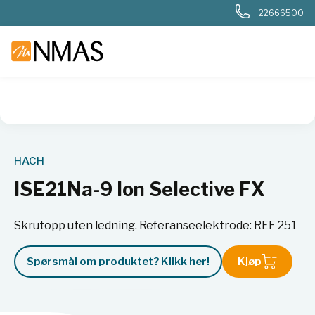
22666500
NMAS hjem
Produkter
Basis labutstyr
Generelt labutstyr
HACH
ISE21Na-9 Ion Selective FX
Skrutopp uten ledning. Referanseelektrode: REF 251
Spørsmål om produktet? Klikk her!
Kjøp