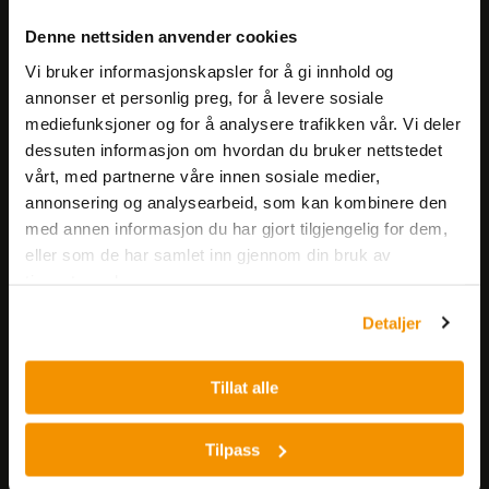
Meld deg på vårt nyhetsbrev!
Denne nettsiden anvender cookies
Få informasjon om produkter,
Vi bruker informasjonskapsler for å gi innhold og
arrangementer og kampanjer.
annonser et personlig preg, for å levere sosiale
mediefunksjoner og for å analysere trafikken vår. Vi deler
Meld på nyhetsbrev
dessuten informasjon om hvordan du bruker nettstedet
vårt, med partnerne våre innen sosiale medier,
annonsering og analysearbeid, som kan kombinere den
med annen informasjon du har gjort tilgjengelig for dem,
eller som de har samlet inn gjennom din bruk av
tjenestene deres.
Detaljer
Nerliens Meszansky AS
Besøksadresse:
Tillat alle
Nils Hansens vei 8
0667 OSLO
Tilpass
Lager:
Nils Hansens vei 10