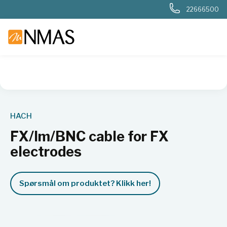
22666500
NMAS hjem
Produkter
Basis labutstyr
Generelt labutstyr
HACH
FX/Im/BNC cable for FX
electrodes
Spørsmål om produktet? Klikk her!