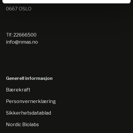
Nils Hansens vei 10
0667 OSLO
Tlf:
22666500
info@nmas.no
Generell informasjon
Bærekraft
Personvernerklæring
Sikkerhetsdatablad
Nordic Biolabs