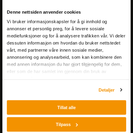
Meld deg på vårt nyhetsbrev!
Denne nettsiden anvender cookies
Få informasjon om produkter,
Vi bruker informasjonskapsler for å gi innhold og
arrangementer og kampanjer.
annonser et personlig preg, for å levere sosiale
mediefunksjoner og for å analysere trafikken vår. Vi deler
Meld på nyhetsbrev
dessuten informasjon om hvordan du bruker nettstedet
vårt, med partnerne våre innen sosiale medier,
annonsering og analysearbeid, som kan kombinere den
med annen informasjon du har gjort tilgjengelig for dem,
eller som de har samlet inn gjennom din bruk av
tjenestene deres.
Detaljer
Nerliens Meszansky AS
Besøksadresse:
Tillat alle
Nils Hansens vei 8
0667 OSLO
Tilpass
Lager: