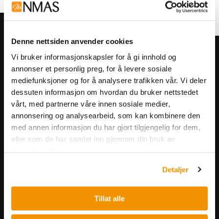
Denne nettsiden anvender cookies
Meld deg på vårt nyhetsbrev!
Vi bruker informasjonskapsler for å gi innhold og
annonser et personlig preg, for å levere sosiale
Få informasjon om produkter,
mediefunksjoner og for å analysere trafikken vår. Vi deler
arrangementer og kampanjer.
dessuten informasjon om hvordan du bruker nettstedet
vårt, med partnerne våre innen sosiale medier,
Meld på nyhetsbrev
annonsering og analysearbeid, som kan kombinere den
med annen informasjon du har gjort tilgjengelig for dem,
eller som de har samlet inn gjennom din bruk av
tjenestene deres.
Detaljer
Nerliens Meszansky AS
Tillat alle
Besøksadresse: