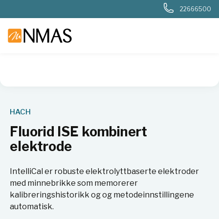
22666500
NMAS hjem
Produkter
Basis labutstyr
Generelt labutstyr
HACH
Fluorid ISE kombinert
elektrode
IntelliCal er robuste elektrolyttbaserte elektroder
med minnebrikke som memorerer
kalibreringshistorikk og og metodeinnstillingene
automatisk.