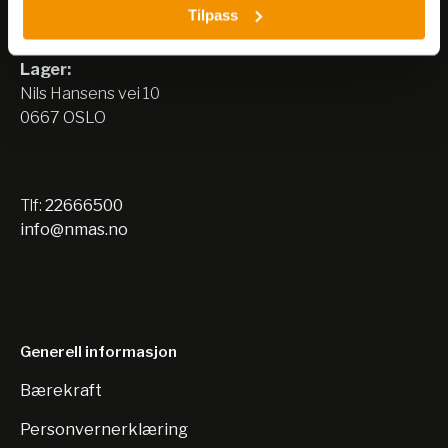
Tilpass
Nils Hansens vei 8
0667 OSLO
Lager:
Nils Hansens vei 10
0667 OSLO
Tlf:
22666500
info@nmas.no
Generell informasjon
Bærekraft
Personvernerklæring