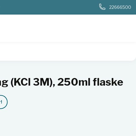
0
22666500
l flaske
ng (KCl 3M), 250ml flaske
!