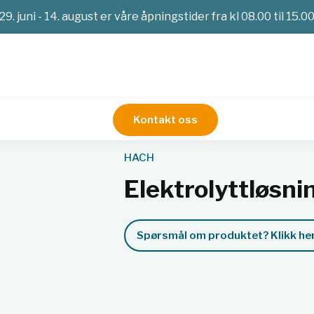
29. juni - 14. august er våre åpningstider fra kl 08.00 til 15.0
Kontakt oss
pH-meter og multimetere
Elektrolyttløsning (KCl 3M), 250m
HACH
Elektrolyttløsni
Spørsmål om produktet? Klikk her