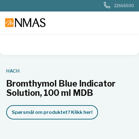
22666500
NMAS hjem
Produkter
Basis labutstyr
Generelt labutstyr
HACH
Bromthymol Blue Indicator
Solution, 100 ml MDB
Spørsmål om produktet? Klikk her!