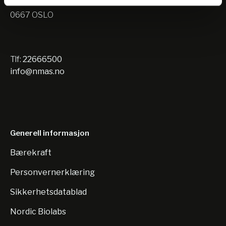
Nils Hansens vei 10
0667 OSLO
Tlf:
22666500
info@nmas.no
Generell informasjon
Bærekraft
Personvernerklæring
Sikkerhetsdatablad
Nordic Biolabs