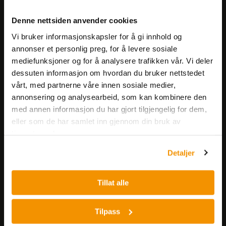
Meld deg på vårt nyhetsbrev!
Denne nettsiden anvender cookies
Få informasjon om produkter,
Vi bruker informasjonskapsler for å gi innhold og
arrangementer og kampanjer.
annonser et personlig preg, for å levere sosiale
mediefunksjoner og for å analysere trafikken vår. Vi deler
Meld på nyhetsbrev
dessuten informasjon om hvordan du bruker nettstedet
vårt, med partnerne våre innen sosiale medier,
annonsering og analysearbeid, som kan kombinere den
med annen informasjon du har gjort tilgjengelig for dem,
eller som de har samlet inn gjennom din bruk av
tjenestene deres.
Detaljer
Nerliens Meszansky AS
Besøksadresse:
Tillat alle
Nils Hansens vei 8
0667 OSLO
Tilpass
Lager: