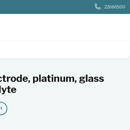
0
22666500
glass body, gel electrolyte
trode, platinum, glass
lyte
!