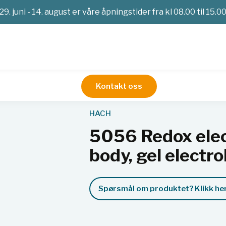
29. juni - 14. august er våre åpningstider fra kl 08.00 til 15.0
Kontakt oss
pH-meter og multimetere
5056 Redox electrode, platinum, 
HACH
5056 Redox elec
body, gel electro
Spørsmål om produktet? Klikk her