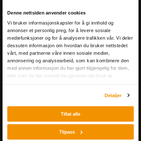
Meld deg på vårt nyhetsbrev!
Denne nettsiden anvender cookies
Få informasjon om produkter,
Vi bruker informasjonskapsler for å gi innhold og
arrangementer og kampanjer.
annonser et personlig preg, for å levere sosiale
mediefunksjoner og for å analysere trafikken vår. Vi deler
Meld på nyhetsbrev
dessuten informasjon om hvordan du bruker nettstedet
vårt, med partnerne våre innen sosiale medier,
annonsering og analysearbeid, som kan kombinere den
med annen informasjon du har gjort tilgjengelig for dem,
eller som de har samlet inn gjennom din bruk av
tjenestene deres.
Detaljer
Nerliens Meszansky AS
Besøksadresse:
Tillat alle
Nils Hansens vei 8
0667 OSLO
Tilpass
Lager: