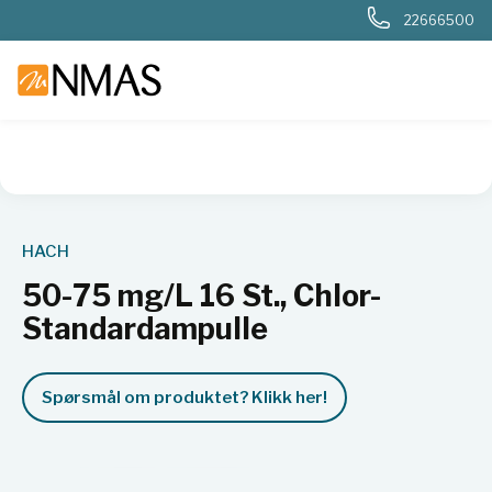
22666500
NMAS hjem
Produkter
Basis labutstyr
Generelt labutstyr
HACH
50-75 mg/L 16 St., Chlor-
Standardampulle
Spørsmål om produktet? Klikk her!