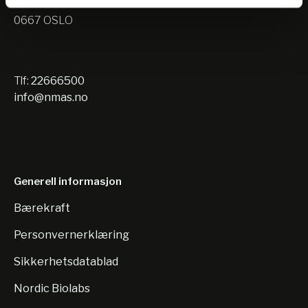
Nils Hansens vei 10
0667 OSLO
Tlf:
22666500
info@nmas.no
Generell informasjon
Bærekraft
Personvernerklæring
Sikkerhetsdatablad
Nordic Biolabs