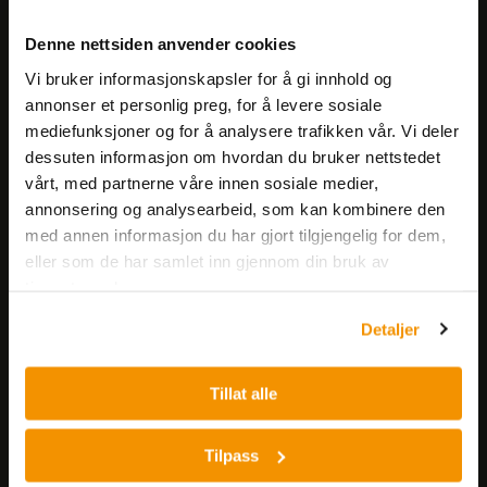
Meld deg på vårt nyhetsbrev!
Denne nettsiden anvender cookies
Få informasjon om produkter,
Vi bruker informasjonskapsler for å gi innhold og
arrangementer og kampanjer.
annonser et personlig preg, for å levere sosiale
mediefunksjoner og for å analysere trafikken vår. Vi deler
Meld på nyhetsbrev
dessuten informasjon om hvordan du bruker nettstedet
vårt, med partnerne våre innen sosiale medier,
annonsering og analysearbeid, som kan kombinere den
med annen informasjon du har gjort tilgjengelig for dem,
eller som de har samlet inn gjennom din bruk av
tjenestene deres.
Detaljer
Nerliens Meszansky AS
Besøksadresse:
Tillat alle
Nils Hansens vei 8
0667 OSLO
Tilpass
Lager: