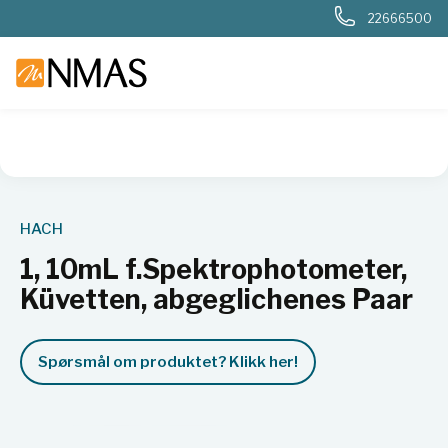
22666500
NMAS hjem
Produkter
Basis labutstyr
Generelt labutstyr
HACH
1, 10mL f.Spektrophotometer,
Küvetten, abgeglichenes Paar
Spørsmål om produktet? Klikk her!