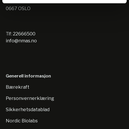
Nils Hansens vei 10
0667 OSLO
Tlf:
22666500
info@nmas.no
Generell informasjon
Bærekraft
Personvernerklæring
Sikkerhetsdatablad
Nordic Biolabs