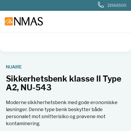
22666500
NMAS hjem
Produkter
Basis labutstyr
Generelt labutstyr
NUAIRE
Sikkerhetsbenk klasse II Type
A2, NU-543
Moderne sikkherhetsbenk med gode eronomiske
løsninger. Denne type benk beskytter både
personalet mot smitterisiko og prøvene mot
kontaminering.