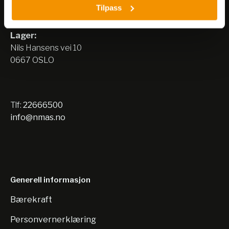
Tilpass
Nils Hansens vei 8
0667 OSLO
Lager:
Nils Hansens vei 10
0667 OSLO
Tlf:
22666500
info@nmas.no
Generell informasjon
Bærekraft
Personvernerklæring