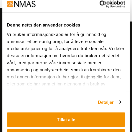
Denne nettsiden anvender cookies
Meld deg på vårt nyhetsbrev!
Vi bruker informasjonskapsler for å gi innhold og
annonser et personlig preg, for å levere sosiale
Få informasjon om produkter,
mediefunksjoner og for å analysere trafikken vår. Vi deler
arrangementer og kampanjer.
dessuten informasjon om hvordan du bruker nettstedet
vårt, med partnerne våre innen sosiale medier,
Meld på nyhetsbrev
annonsering og analysearbeid, som kan kombinere den
med annen informasjon du har gjort tilgjengelig for dem,
eller som de har samlet inn gjennom din bruk av
tjenestene deres.
Detaljer
Nerliens Meszansky AS
Tillat alle
Besøksadresse: