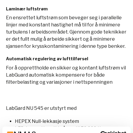
Laminær luftstrøm
En ensrettet luftstrøm som beveger seg i parallelle
linjer med konstant hastighet må til for å minimere
turbulens I arbeidsområdet. Gjennom gode teknikker
er det fullt mulig å arbeide sikkert og å minimere
sjansen for krysskontaminering i denne type benker.
Automatisk regulering av lufttilførsel
For å opprettholde en sikker og kontant luftstrøm vil
LabGuard automatisk kompensere for både
filterbelasting og variasjoner i nettspenningen
LabGard NU 545 er utstyrt med
HEPEX Null-lekkasje system
LED-lys med levetid på opptil 50 000 timer