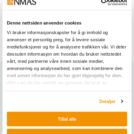
Automatisk dekontaminerings prosess
HEPA-filter med klang levetid - opptil 10 år
Automatisk Nattmodus blir aktivert når døren
Denne nettsiden anvender cookies
lukkes, da vil motorhastigen bli senket og lyset
slått av. Normal drift gjenopptas når døren blir
Vi bruker informasjonskapsler for å gi innhold og
åpnet.
annonser et personlig preg, for å levere sosiale
mediefunksjoner og for å analysere trafikken vår. Vi deler
dessuten informasjon om hvordan du bruker nettstedet
vårt, med partnerne våre innen sosiale medier,
annonsering og analysearbeid, som kan kombinere den
med annen informasjon du har gjort tilgjengelig for dem,
Varianter
eller som de har samlet inn gjennom din bruk av
tjenestene deres.
Detaljer
Tillat alle