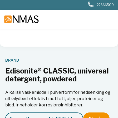
22666500
NMAS hjem
Produkter
Basis labutstyr
Edisonite® CLASSI
BRAND
Edisonite® CLASSIC, universal
detergent, powdered
Alkalisk vaskemiddel i pulverform for nedsenking og
ultralydbad, effektivt mot fett, oljer, proteiner og
blod. Inneholder korrosjonsinhibitorer.