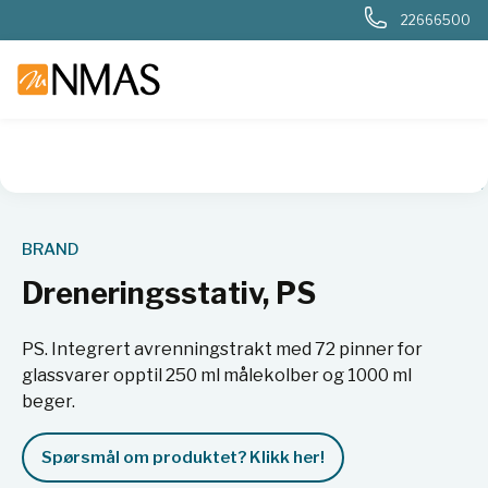
22666500
NMAS hjem
Produkter
Basis labutstyr
Dreneringsstativ,
BRAND
Dreneringsstativ, PS
PS. Integrert avrenningstrakt med 72 pinner for
glassvarer opptil 250 ml målekolber og 1000 ml
beger.
Spørsmål om produktet? Klikk her!