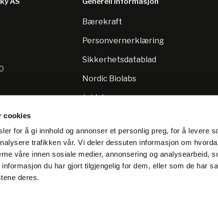
sky AS
Generell informasjon
Bærekraft
8
Personvernerklæring
Sikkerhetsdatablad
10
Nordic Biolabs
Jobb hos oss
r cookies
er for å gi innhold og annonser et personlig preg, for å levere s
nalysere trafikken vår. Vi deler dessuten informasjon om hvorda
nerne våre innen sosiale medier, annonsering og analysearbeid, 
formasjon du har gjort tilgjengelig for dem, eller som de har sa
stene deres.