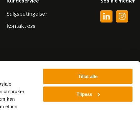
Kundeservice
Sosiale medier
Salgsbetingelser
Kontakt oss
Tillat alle
osiale
n du bruker
Tilpass
som kan
mlet inn