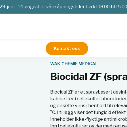
29. juni - 14. august er våre åpningstider fra kl 08.00 til 15.0
Kontakt oss
y)
WAK-CHEMIE MEDICAL
Biocidal ZF (spr
Biocidal ZF er et spraybasert desinf
kabinetter i cellekulturlaboratorie
og enkelte virus i henhold til rele
°C. I tillegg viser det fungicid effe
inneholder ikke-flyktige antimikrob
inn i cellekulturer og dermed redus