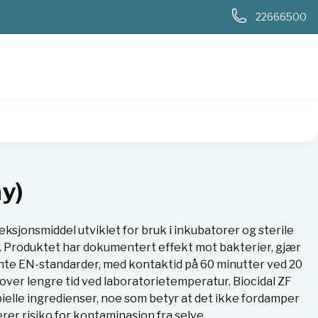
0
22666500
ay)
eksjonsmiddel utviklet for bruk i inkubatorer og sterile
r. Produktet har dokumentert effekt mot bakterier, gjær
vante EN-standarder, med kontaktid på 60 minutter ved 20
kt over lengre tid ved laboratorietemperatur. Biocidal ZF
ielle ingredienser, noe som betyr at det ikke fordamper
erer risiko for kontaminasjon fra selve