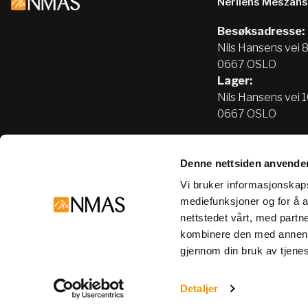
Nerliens Meszan
Besøksadresse:
Nils Hansens vei 
0667 OSLO
Lager:
Nils Hansens vei 
0667 OSLO
Denne nettsiden anvende
Tlf:
22666500
Vi bruker informasjonskapsl
info@nmas.no
mediefunksjoner og for å a
nettstedet vårt, med part
kombinere den med annen in
gjennom din bruk av tjene
© Nerliens Meszansky 2026
Detaljer