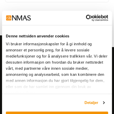
1
2
3
4
5
6
Denne nettsiden anvender cookies
Vi bruker informasjonskapsler for å gi innhold og
annonser et personlig preg, for å levere sosiale
mediefunksjoner og for å analysere trafikken vår. Vi deler
Meld deg på vårt nyhetsbrev!
dessuten informasjon om hvordan du bruker nettstedet
Få informasjon om produkter,
vårt, med partnerne våre innen sosiale medier,
arrangementer og kampanjer.
annonsering og analysearbeid, som kan kombinere den
med annen informasjon du har gjort tilgjengelig for dem,
eller som de har samlet inn gjennom din bruk av
Meld på nyhetsbrev
tjenestene deres.
Detaljer