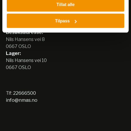
Tillat alle
Nerliens Meszansky AS
Tilpass
Besøksadresse:
Nils Hansens vei 8
0667 OSLO
Lager:
Nils Hansens vei 10
0667 OSLO
Tlf:
22666500
info@nmas.no