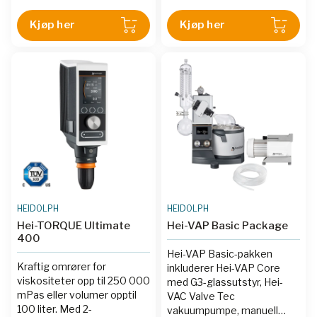
prosess overvåking og
tilkoblingsmuligheter.
tilkobling med PC via USB
Kjøp her
Kjøp her
og RS232.
HEIDOLPH
HEIDOLPH
Hei-TORQUE Ultimate
Hei-VAP Basic Package
400
Hei-VAP Basic-pakken
Kraftig omrører for
inkluderer Hei-VAP Core
viskositeter opp til 250 000
med G3-glassutstyr, Hei-
mPas eller volumer opptil
VAC Valve Tec
100 liter. Med 2-
vakuumpumpe, manuell