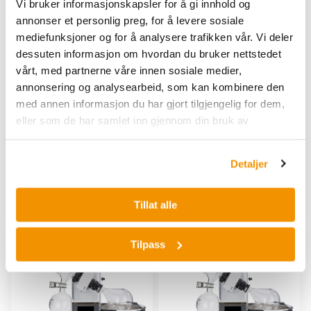
Vi bruker informasjonskapsler for å gi innhold og
annonser et personlig preg, for å levere sosiale
mediefunksjoner og for å analysere trafikken vår. Vi deler
HEIDOLPH
HEIDOLPH
dessuten informasjon om hvordan du bruker nettstedet
Hei-VAP Core HL G6
Hei-VAP Core HL G6B
vårt, med partnerne våre innen sosiale medier,
Hei-VAP Core HL G6 har
Hei-VAP Core HL G6B med
annonsering og analysearbeid, som kan kombinere den
tydelig digital skjerm,
klar digital visning, dynamisk
med annen informasjon du har gjort tilgjengelig for dem,
intuitive kontroller, LED-
kontroll for hastighet og
eller som de har samlet inn gjennom din bruk av
ringlyssystem og allsidige
temperatur, og intuitivt
tjenestene deres.
justeringer for effektive
LED-ringlyssystem.
destillasjonsprosesser.
HEI 571-01600-00
HEI 571-01610-00
Detaljer
Kjøp her
Kjøp her
Tillat alle
Tilpass