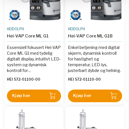
HEIDOLPH
HEIDOLPH
Hei-VAP Core ML G1
Hei-VAP Core ML G1B
Essensiell fokusert Hei-VAP
Enkel betjening med digital
Core ML G1 med tydelig
skjerm, dynamisk kontroll
digitalt display, intuitivt LED-
for hastighet og
system og dynamisk
temperatur, LED-lys,
kontroll for
justerbart dybde og helning.
rotasjonshastighet og
HEI 572-01100-00
HEI 572-01110-00
varmebadstemperatur.
Kjøp her
Kjøp her