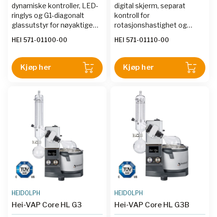
dynamiske kontroller, LED-
digital skjerm, separat
ringlys og G1-diagonalt
kontroll for
glassutstyr for nøyaktige
rotasjonshastighet og
parameterjusteringer.
varmebadstemperatur,
HEI 571-01100-00
HEI 571-01110-00
låsefunksjon og LED-lys for
synlighet.
Kjøp her
Kjøp her
HEIDOLPH
HEIDOLPH
Hei-VAP Core HL G3
Hei-VAP Core HL G3B