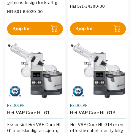
girtrinnsdesign for kraftig
vakuumkontroller og
HEI 571-34300-00
omrøring opptil 400 o/min,
rørsett.
HEI 501-64020-00
ramp-programmering, USB
og RS232-grensesnitt.
Kjøp her
Kjøp her
HEIDOLPH
HEIDOLPH
Hei-VAP Core HL G1
Hei-VAP Core HL G1B
Essensiell Hei-VAP Core HL
Hei-VAP Core HL G1B er en
G1 med klar digital skjerm,
effektiv enhet med tydelig