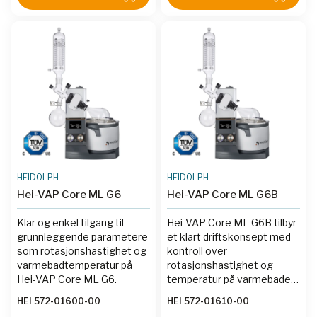
med tørris kondensator.
HEIDOLPH
HEIDOLPH
Hei-VAP Core ML G6
Hei-VAP Core ML G6B
Klar og enkel tilgang til
Hei-VAP Core ML G6B tilbyr
grunnleggende parametere
et klart driftskonsept med
som rotasjonshastighet og
kontroll over
varmebadtemperatur på
rotasjonshastighet og
Hei-VAP Core ML G6.
temperatur på varmebadet,
inkludert en standby-
HEI 572-01600-00
HEI 572-01610-00
funksjon og enkel justering