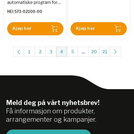
automatiske program for
fordampning og USB/Micro
HEI 573-02100-00
SD-grensesnitt.
Kjøp her
Kjøp her
1
2
3
4
5
...
20
21
Meld deg på vårt nyhetsbrev!
Få informasjon om produkter,
arrangementer og kampanjer.