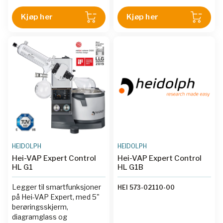
av dybde.
Kjøp her
Kjøp her
HEIDOLPH
HEIDOLPH
Hei-VAP Expert Control
Hei-VAP Expert Control
HL G1
HL G1B
Legger til smartfunksjoner
HEI 573-02110-00
på Hei-VAP Expert, med 5"
berøringsskjerm,
diagramglass og