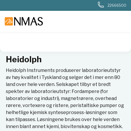
22666500
NMAS hjem
Leverandører
Heidolph
Heidolph
Heidolph Instruments produserer laboratorieutstyr
av høy kvalitet i Tyskland og selger det i mer enn 80
land over hele verden. Selskapet tilbyr et bredt
spekter av laboratorieutstyr: Fordampere (for
laboratorier og industri), magnetrørere, overhead
rørere, vortexere og ristere, peristaltiske pumper og
helhetlige kjemisk synteseprosess-løsninger som
kan tilpasses. Løsningene brukes over hele verden
innen blant annet kjemi, biovitenskap og kosmetikk.