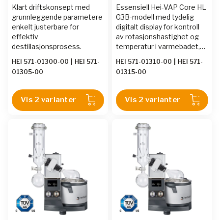
Klart driftskonsept med
Essensiell Hei-VAP Core HL
grunnleggende parametere
G3B-modell med tydelig
enkelt justerbare for
digitalt display for kontroll
effektiv
av rotasjonshastighet og
destillasjonsprosess.
temperatur i varmebadet,
LED-ringlyssystem og
HEI 571-01300-00
|
HEI 571-
HEI 571-01310-00
|
HEI 571-
justerbar
01305-00
01315-00
nedsenkingsdybde og
vinkel.
Vis 2 varianter
Vis 2 varianter