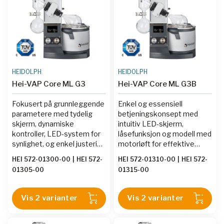
HEIDOLPH
HEIDOLPH
Hei-VAP Core ML G3
Hei-VAP Core ML G3B
Fokusert på grunnleggende
Enkel og essensiell
parametere med tydelig
betjeningskonsept med
skjerm, dynamiske
intuitiv LED-skjerm,
kontroller, LED-system for
låsefunksjon og modell med
synlighet, og enkel justering
motorløft for effektive
av nedsenkingsdybde og
fordampningsprosesser.
HEI 572-01300-00
|
HEI 572-
HEI 572-01310-00
|
HEI 572-
vinkel.
01305-00
01315-00
Vis 2 varianter
Vis 2 varianter