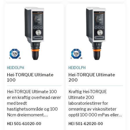
HEIDOLPH
HEIDOLPH
Hei-TORQUE Ultimate
Hei-TORQUE Ultimate
100
200
Hei-TORQUE Ultimate 100
Kraftig Hei-TORQUE
er en kraftig overhead-rører
Ultimate 200
med bredt
laboratoriestirrer for
hastighetsområde og 100
omrøring av viskositeter
Ncm dreiemoment.
opptil 100 000 mPas eller
Mulighet for
volumer opptil 50 liter, med
HEI 501-61020-00
HEI 501-62020-00
rampeprogrammering,
rampeprogrammering og