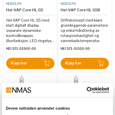
HEIDOLPH
HEIDOLPH
Hei-VAP Core HL G5
Hei-VAP Core HL G5B
Hei-VAP Core HL G5 med
Driftskonsept med klare
klart digitalt display,
grunnleggende parametere
separate dynamiske
og enkel håndtering av
kontrollknapper,
rotasjonshastighet og
låsefunksjon, LED-ringelys,
varmebadstemperatur.
enkel justering av
HEI 571-01500-00
HEI 571-01510-00
nedsenkning og vinkel,
standbyfunksjon og G5
tørriskondensator.
Kjøp her
Kjøp her
Denne nettsiden anvender cookies