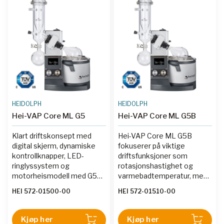
HEIDOLPH
HEIDOLPH
Hei-VAP Core ML G5
Hei-VAP Core ML G5B
Klart driftskonsept med
Hei-VAP Core ML G5B
digital skjerm, dynamiske
fokuserer på viktige
kontrollknapper, LED-
driftsfunksjoner som
ringlyssystem og
rotasjonshastighet og
motorheismodell med G5
varmebadtemperatur, med
tøris-kondensator.
en klar digital skjerm,
HEI 572-01500-00
HEI 572-01510-00
dynamiske kontrollknapper,
låsefunksjon, LED-
indikatorer og motorløft
Kjøp her
Kjøp her