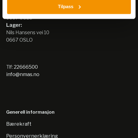
Besøksadresse:
Tilpass
Nils Hansens vei 8
0667 OSLO
Lager:
Nils Hansens vei 10
0667 OSLO
Tlf:
22666500
info@nmas.no
Generell informasjon
Bærekraft
Personvernerklæring