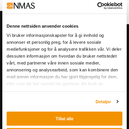
Denne nettsiden anvender cookies
Vi bruker informasjonskapsler for å gi innhold og
Meld deg på vårt nyhetsbrev!
annonser et personlig preg, for å levere sosiale
Få informasjon om produkter,
mediefunksjoner og for å analysere trafikken vår. Vi deler
arrangementer og kampanjer.
dessuten informasjon om hvordan du bruker nettstedet
vårt, med partnerne våre innen sosiale medier,
annonsering og analysearbeid, som kan kombinere den
Meld på nyhetsbrev
med annen informasjon du har gjort tilgjengelig for dem,
eller som de har samlet inn gjennom din bruk av
tjenestene deres.
Detaljer
Tillat alle
Nerliens Meszansky AS