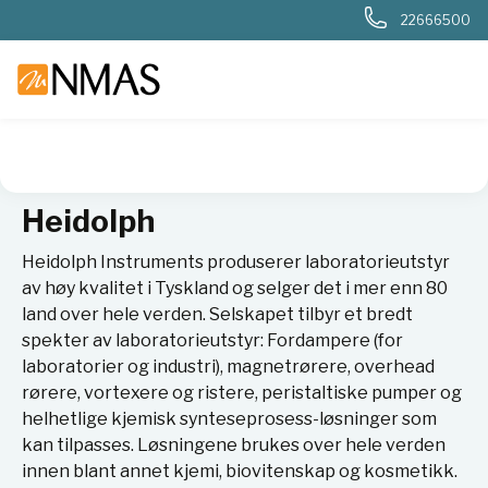
22666500
NMAS hjem
Leverandører
Heidolph
Heidolph
Heidolph Instruments produserer laboratorieutstyr
av høy kvalitet i Tyskland og selger det i mer enn 80
land over hele verden. Selskapet tilbyr et bredt
spekter av laboratorieutstyr: Fordampere (for
laboratorier og industri), magnetrørere, overhead
rørere, vortexere og ristere, peristaltiske pumper og
helhetlige kjemisk synteseprosess-løsninger som
kan tilpasses. Løsningene brukes over hele verden
innen blant annet kjemi, biovitenskap og kosmetikk.