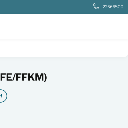
0
22666500
TFE/FFKM)
!