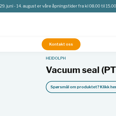
29. juni - 14. august er våre åpningstider fra kl 08.00 til 15.0
Kontakt oss
HEIDOLPH
Vacuum seal (P
Spørsmål om produktet? Klikk her