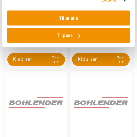
BOHLENDER
BOHLENDER
Tillat alle
Wearing Disc P-
Wearing Disc SG-MRKØ
MRKNS29 NS45 DN40
10 mm NS 29/32 /
DN50PTFE-PDR
NSPTFE-GLIMMER
Tilpass
BOH C 931-01
BOH C 930-03
Kjøp her
Kjøp her