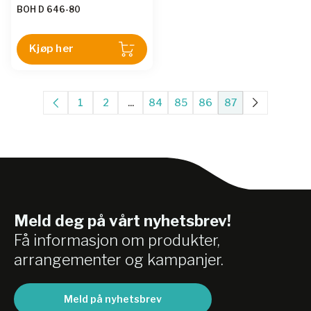
BOH D 646-80
Kjøp her
1
2
...
84
85
86
87
Meld deg på vårt nyhetsbrev!
Få informasjon om produkter,
arrangementer og kampanjer.
Meld på nyhetsbrev