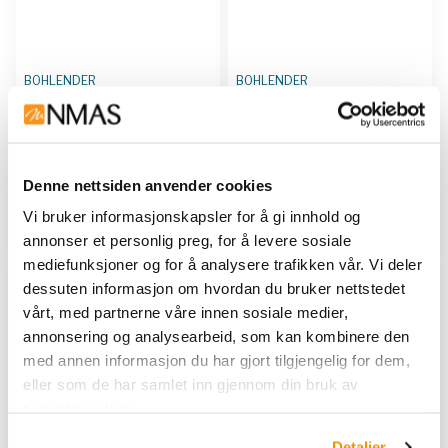
BOHLENDER
BOHLENDER
WashersM8, aØ 16 x iØ
Watch Dishes
8,4 x H 1,8PTFE
BOH A 200-01
|
BOH A 200-
BOH H 1126-26
02
|
BOH A 200-03
|
BOH A
Denne nettsiden anvender cookies
200-04
Vi bruker informasjonskapsler for å gi innhold og
Kjøp her
Vis 4 varianter
annonser et personlig preg, for å levere sosiale
mediefunksjoner og for å analysere trafikken vår. Vi deler
dessuten informasjon om hvordan du bruker nettstedet
vårt, med partnerne våre innen sosiale medier,
annonsering og analysearbeid, som kan kombinere den
med annen informasjon du har gjort tilgjengelig for dem,
eller som de har samlet inn gjennom din bruk av
tjenestene deres.
Detaljer