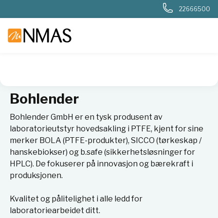
22666500
NMAS hjem
Leverandører
Bohlender
Bohlender
Bohlender GmbH er en tysk produsent av
laboratorieutstyr hovedsakling i PTFE, kjent for sine
merker BOLA (PTFE-produkter), SICCO (tørkeskap /
hanskebiokser) og b.safe (sikkerhetsløsninger for
HPLC). De fokuserer på innovasjon og bærekraft i
produksjonen.
Kvalitet og pålitelighet i alle ledd for
laboratoriearbeidet ditt.