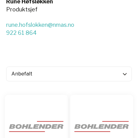
Rune Høfsløkken
Produktsjef
rune.hofslokken@nmas.no
922 61 864